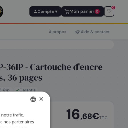
0
♡
Mon panier
Compte ▾
0
À propos
🎧 Aide & contact
-36IP - Cartouche d'encre
s, 36 pages
3 €/p.
Garantie
×
16
€
,68
notre trafic.
FRENCH
T.T.C
ec nos partenaires
ENGLISH