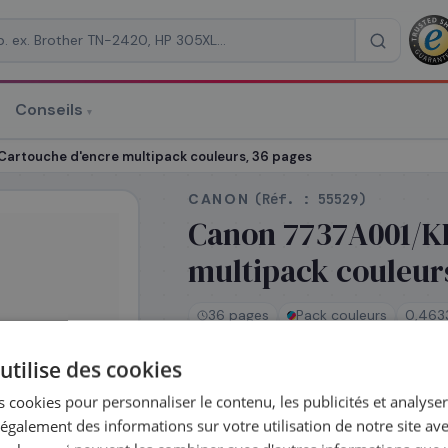
Conseils
▾
re un devis
artouche d'encre multipack couleurs, 36 pages
CANON
(Réf. :
55529
)
Canon 7737A001/KP
multipack couleur
RAISON
*
36 pages
Pack couleurs
0,463
utilise des cookies
En stock
 cookies pour personnaliser le contenu, les publicités et analyser 
Expédié le jour même —
galement des informations sur votre utilisation de notre site av
commandez avant 14h