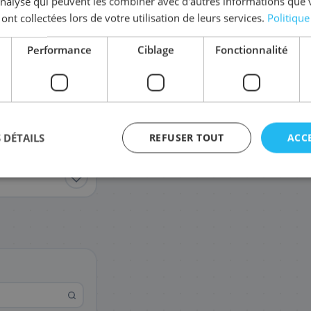
'analyse qui peuvent les combiner avec d'autres informations que 
Coût par impression :
0,4633
€
 ont collectées lors de votre utilisation de leurs services.
Politique
Performance
Ciblage
Fonctionnalité
 DÉTAILS
REFUSER TOUT
ACC
agement