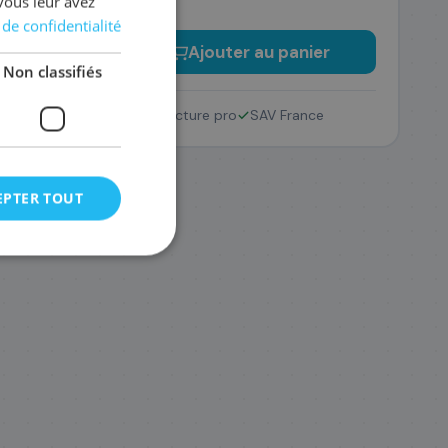
vous leur avez
 de confidentialité
−
+
Ajouter au panier
Non classifiés
Retour 14 jours
Facture pro
SAV France
EPTER TOUT