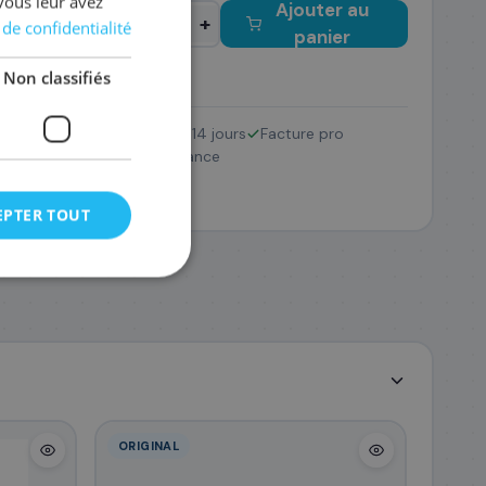
vous leur avez
Ajouter au
−
+
 de confidentialité
panier
Non classifiés
Retour 14 jours
Facture pro
C004
Pack
SAV France
85
,08 €
EPTER TOUT
ORIGINAL