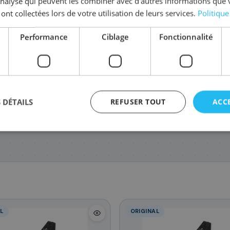
'analyse qui peuvent les combiner avec d'autres informations que 
Complétez la série
CLI-531
 ont collectées lors de votre utilisation de leurs services.
Politique
Performance
Ciblage
Fonctionnalité
6121C001/CLI-531Y
6119C001/CLI-531C
6118C001/CLI-531BK
6117
17
17
17
,88 €
,88 €
,88 €
 DÉTAILS
REFUSER TOUT
ACC
agement
L
ORIGINAL