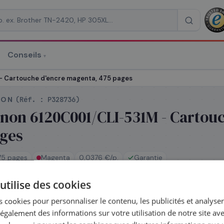
Conseils
▾
re un devis
 Cartouche d'encre magenta, 475 pages
NON
(Réf. :
P328736
)
non 6120C001/CLI-531M - Cartou
ges
RAISON
*
75 pages
Magenta
0,0376 €/p.
Garantie
utilise des cookies
En stock
 cookies pour personnaliser le contenu, les publicités et analyser 
Expédié le jour même — commandez avant 14h
Coût par impressio
galement des informations sur votre utilisation de notre site av