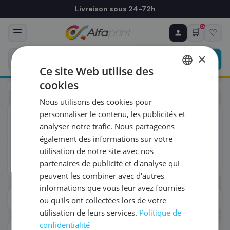
Livraison sous 24-72h
0
🛒
♡
♻ COMMANDE RÉCURRENTE
Prévoyez & économisez
×
Programmez votre prochain achat — notre équipe
Ce site Web utilise des
vous prépare un devis personnalisé
cookies
Toners
Dell
FRENCH
Nous utilisons des cookies pour
ENGLISH
RÉFÉRENCE DU PRODUIT
*
personnaliser le contenu, les publicités et
Toners
Dell
analyser notre trafic. Nous partageons
Retrouvez 5 références cartouche pour la série Dell —
également des informations sur votre
toutes versions confondues (OEM, compatibles, Rebuilt).
FRÉQUENCE
*
utilisation de notre site avec nos
Garantie puce 2026 et livraison J+1 disponibles.
partenaires de publicité et d'analyse qui
Lire plus
peuvent les combiner avec d'autres
QUANTITÉ PAR LIVRAISON
*
informations que vous leur avez fournies
Afficher les filtres
ou qu'ils ont collectées lors de votre
utilisation de leurs services.
Politique de
DATE DE PREMIÈRE LIVRAISON SOUHAITÉE
confidentialité
NAVIGUER PAR SÉRIE