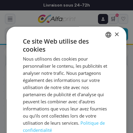
Livraison sous 24-72h
0
🛒
♡
♻ COMMANDE RÉCURRENTE
Prévoyez & économisez
×
Programmez votre prochain achat — notre équipe
Ce site Web utilise des
vous prépare un devis personnalisé
cookies
Toners
Toners
FRENCH
Canon 2169C002/051H - Toner noir, 4 000 pages
Nous utilisons des cookies pour
ENGLISH
RÉFÉRENCE DU PRODUIT
*
personnaliser le contenu, les publicités et
ORIGINAL
analyser notre trafic. Nous partageons
également des informations sur votre
FRÉQUENCE
*
utilisation de notre site avec nos
partenaires de publicité et d'analyse qui
peuvent les combiner avec d'autres
QUANTITÉ PAR LIVRAISON
*
informations que vous leur avez fournies
ou qu'ils ont collectées lors de votre
utilisation de leurs services.
Politique de
DATE DE PREMIÈRE LIVRAISON SOUHAITÉE
confidentialité