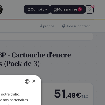
0
♡
Mon panier
Compte ▾
0
À propos
🎧 Aide & contact
P - Cartouche d'encre
 (Pack de 3)
×
51
€
,48
notre trafic.
FRENCH
T.T.C
ec nos partenaires
ENGLISH