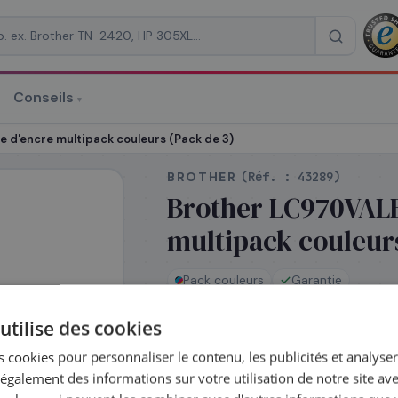
Conseils
▾
re un devis
 d'encre multipack couleurs (Pack de 3)
BROTHER
(Réf. :
43289
)
Brother LC970VALB
multipack couleurs
RAISON
*
Pack couleurs
Garantie
utilise des cookies
En stock
 cookies pour personnaliser le contenu, les publicités et analyser 
Expédié le jour même —
galement des informations sur votre utilisation de notre site av
commandez avant 14h