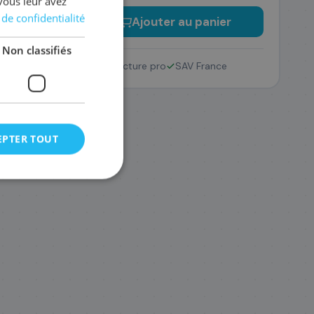
vous leur avez
 de confidentialité
−
+
Ajouter au panier
Non classifiés
Retour 14 jours
Facture pro
SAV France
EPTER TOUT