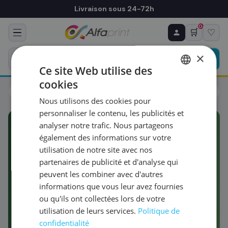
Livraison sous 24-72h
0
🛒
♡
♻ COMMANDE RÉCURRENTE
Prévoyez & économisez
×
Programmez votre prochain achat — notre équipe
Ce site Web utilise des
vous prépare un devis personnalisé
cookies
FRENCH
Nos marques propres
Nous utilisons des cookies pour
ENGLISH
RÉFÉRENCE DU PRODUIT
*
personnaliser le contenu, les publicités et
analyser notre trafic. Nous partageons
également des informations sur votre
MARQUES EXCLUSIVES ALFAPRINT
FRÉQUENCE
*
utilisation de notre site avec nos
partenaires de publicité et d'analyse qui
Nos marques propres
peuvent les combiner avec d'autres
SMART
by Alfaprint
QUANTITÉ PAR LIVRAISON
*
informations que vous leur avez fournies
ou qu'ils ont collectées lors de votre
utilisation de leurs services.
Politique de
Performance, durabilité, innovation.
Nos deux
DATE DE PREMIÈRE LIVRAISON SOUHAITÉE
confidentialité
gammes
SMART Renew
et
SMART Rebuilt