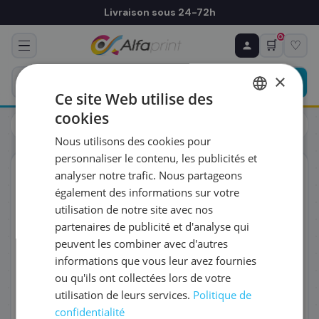
Livraison sous 24-72h
0
🛒
♡
♻ COMMANDE RÉCURRENTE
Prévoyez & économisez
×
Programmez votre prochain achat — notre équipe
Ce site Web utilise des
vous prépare un devis personnalisé
cookies
Cartouches
Canon
FRENCH
Canon 1492B001/PFI-301R - Cartouche d'encre
Nous utilisons des cookies pour
ENGLISH
RÉFÉRENCE DU PRODUIT
*
personnaliser le contenu, les publicités et
ORIGINAL
analyser notre trafic. Nous partageons
également des informations sur votre
FRÉQUENCE
*
utilisation de notre site avec nos
partenaires de publicité et d'analyse qui
peuvent les combiner avec d'autres
QUANTITÉ PAR LIVRAISON
*
informations que vous leur avez fournies
ou qu'ils ont collectées lors de votre
utilisation de leurs services.
Politique de
DATE DE PREMIÈRE LIVRAISON SOUHAITÉE
confidentialité