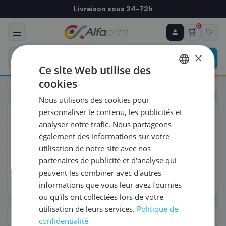
Livraison sous 24-72h
0
🛒
♡
♻ COMMANDE RÉCURRENTE
Prévoyez & économisez
×
Programmez votre prochain achat — notre équipe
Ce site Web utilise des
vous prépare un devis personnalisé
cookies
Toners
FRENCH
Nous utilisons des cookies pour
ENGLISH
RÉFÉRENCE DU PRODUIT
*
personnaliser le contenu, les publicités et
Toners laser
compatibles & originaux
analyser notre trafic. Nous partageons
Retrouvez plus de 2 999 cartouches d'encre pour toutes
également des informations sur votre
les imprimantes jet d'encre professionnelles. Cartouche
FRÉQUENCE
*
utilisation de notre site avec nos
originale OEM, compatible certifiée ou Rebuilt France —
même qualité d'impression, jusqu'à 70% d'économies.
partenaires de publicité et d'analyse qui
Livraison J+1.
peuvent les combiner avec d'autres
QUANTITÉ PAR LIVRAISON
*
Lire plus
informations que vous leur avez fournies
ou qu'ils ont collectées lors de votre
utilisation de leurs services.
Politique de
DATE DE PREMIÈRE LIVRAISON SOUHAITÉE
Afficher les filtres
confidentialité