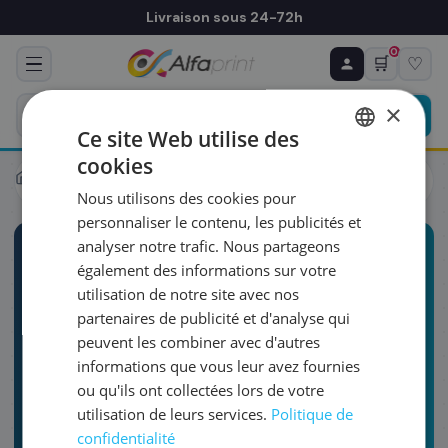
Livraison sous 24-72h
0
🛒
♡
♻ COMMANDE RÉCURRENTE
Prévoyez & économisez
×
Programmez votre prochain achat — notre équipe
Ce site Web utilise des
vous prépare un devis personnalisé
cookies
FRENCH
Maintenance & Dépannage
Nous utilisons des cookies pour
ENGLISH
RÉFÉRENCE DU PRODUIT
*
personnaliser le contenu, les publicités et
analyser notre trafic. Nous partageons
également des informations sur votre
PILIER 2 · GUIDE COMPLET
FRÉQUENCE
*
utilisation de notre site avec nos
partenaires de publicité et d'analyse qui
peuvent les combiner avec d'autres
QUANTITÉ PAR LIVRAISON
*
informations que vous leur avez fournies
Maintenance &
Dépannage
ou qu'ils ont collectées lors de votre
Imprimante
utilisation de leurs services.
Politique de
DATE DE PREMIÈRE LIVRAISON SOUHAITÉE
confidentialité