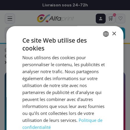
Livraison sous 24-72h
0
🛒
♡
♻ COMMANDE RÉCURRENTE
Prévoyez & économisez
×
Programmez votre prochain achat — notre équipe
Ce site Web utilise des
vous prépare un devis personnalisé
cookies
FRENCH
›
Blog
›
Maintenance & Dépannage
›
Comment changer vos développeurs sur une Samsumg
Nous utilisons des cookies pour
ENGLISH
RÉFÉRENCE DU PRODUIT
*
X4300 LX ?
personnaliser le contenu, les publicités et
analyser notre trafic. Nous partageons
également des informations sur votre
FRÉQUENCE
*
utilisation de notre site avec nos
MAINTENANCE & DÉPANNAGE
partenaires de publicité et d'analyse qui
2 MIN DE LECTURE
03/04/2025
peuvent les combiner avec d'autres
QUANTITÉ PAR LIVRAISON
*
Comment changer vos
informations que vous leur avez fournies
ou qu'ils ont collectées lors de votre
développeurs sur une
utilisation de leurs services.
Politique de
Samsumg X4300 LX ?
DATE DE PREMIÈRE LIVRAISON SOUHAITÉE
confidentialité