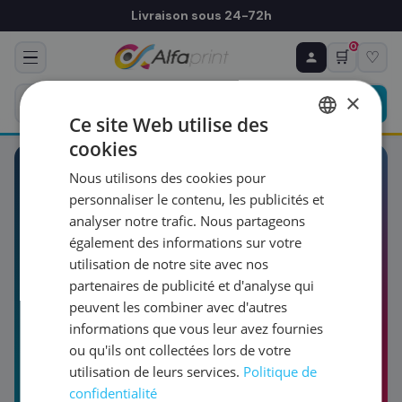
Livraison sous 24-72h
0
🛒
♡
♻ COMMANDE RÉCURRENTE
Prévoyez & économisez
×
Programmez votre prochain achat — notre équipe
Ce site Web utilise des
vous prépare un devis personnalisé
cookies
FRENCH
Nous utilisons des cookies pour
ENGLISH
RÉFÉRENCE DU PRODUIT
*
BLOG & GUIDES
personnaliser le contenu, les publicités et
analyser notre trafic. Nous partageons
Le
Blog
Alfaprint
également des informations sur votre
FRÉQUENCE
*
utilisation de notre site avec nos
partenaires de publicité et d'analyse qui
Guides, comparatifs et tutos pour bien choisir,
peuvent les combiner avec d'autres
entretenir et optimiser votre matériel
QUANTITÉ PAR LIVRAISON
*
informations que vous leur avez fournies
d'impression. Trois familles, une seule promesse :
ou qu'ils ont collectées lors de votre
du contenu utile, écrit par des pros qui vendent
utilisation de leurs services.
Politique de
et réparent au quotidien.
DATE DE PREMIÈRE LIVRAISON SOUHAITÉE
confidentialité