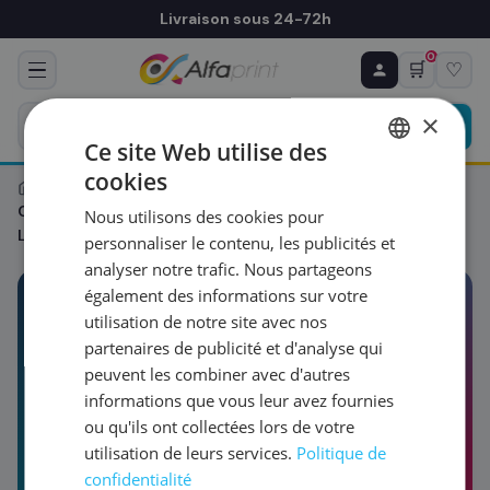
Livraison sous 24-72h
0
🛒
♡
♻ COMMANDE RÉCURRENTE
Prévoyez & économisez
×
Programmez votre prochain achat — notre équipe
Ce site Web utilise des
vous prépare un devis personnalisé
cookies
FRENCH
›
Blog
›
Maintenance & Dépannage
›
Comment réinitialiser vos toners sur votre Brother MFC-
Nous utilisons des cookies pour
ENGLISH
RÉFÉRENCE DU PRODUIT
*
L8690CDW ?
personnaliser le contenu, les publicités et
analyser notre trafic. Nous partageons
également des informations sur votre
FRÉQUENCE
*
utilisation de notre site avec nos
MAINTENANCE & DÉPANNAGE
partenaires de publicité et d'analyse qui
2 MIN DE LECTURE
02/04/2025
peuvent les combiner avec d'autres
QUANTITÉ PAR LIVRAISON
*
Comment réinitialiser vos
informations que vous leur avez fournies
ou qu'ils ont collectées lors de votre
toners sur votre Brother
utilisation de leurs services.
Politique de
MFC-L8690CDW ?
DATE DE PREMIÈRE LIVRAISON SOUHAITÉE
confidentialité