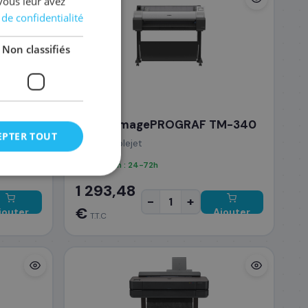
vous leur avez
 de confidentialité
Non classifiés
CANON
Canon imagePROGRAF TM-340
EPTER TOUT
A3+ · Bubblejet
Livraison : 24-72h
1 293,48
-
+
€
jouter
Ajouter
T.T.C
au
au
anier
panier