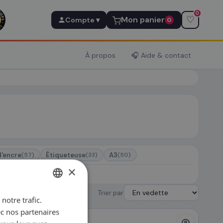
0
♡
Mon panier
Compte ▾
0
À propos
🎧 Aide & contact
d'encre
Étiqueteuse
A3
(57)
(33)
(50)
×
Trier par
notre trafic.
FRENCH
ec nos partenaires
ENGLISH