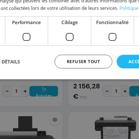
'analyse qui peuvent les combiner avec d'autres informations que 
 ont collectées lors de votre utilisation de leurs services.
Politique
Performance
Ciblage
Fonctionnalité
HP
agePROGRAF TM-350
HP Designjet T850
 DÉTAILS
REFUSER TOUT
ACC
3+
Thermal Inkjet · A3
24-72h
Livraison : 24-72h
2 156,28
-
+
-
+
€
Ajouter
A
T.T.C
au
panier
p
agement