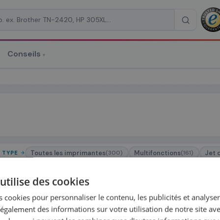
Conseils
▾
re un devis
RAISON
*
Toutes les imprimantes
Multifonctions
Jet 
(300)
(161)
 TYPE
HP
Brother
Epson
Canon
Lexmark
Sharp
R MARQUE
utilise des cookies
 cookies pour personnaliser le contenu, les publicités et analyser 
galement des informations sur votre utilisation de notre site av