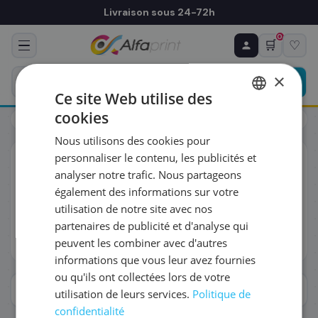
Livraison sous 24-72h
0
🛒
♡
♻ COMMANDE RÉCURRENTE
Prévoyez & économisez
×
Programmez votre prochain achat — notre équipe
Ce site Web utilise des
vous prépare un devis personnalisé
cookies
Toners
Canon
FRENCH
Nous utilisons des cookies pour
ENGLISH
RÉFÉRENCE DU PRODUIT
*
personnaliser le contenu, les publicités et
Toners
Canon
analyser notre trafic. Nous partageons
Découvrez 372 cartouches d'encre Canon pour toute la
également des informations sur votre
gamme d'imprimantes jet d'encre Canon — versions OEM
FRÉQUENCE
*
utilisation de notre site avec nos
originales, compatibles garanties ou Rebuilt France.
Livraison J+1, satisfait ou remboursé 30 jours.
partenaires de publicité et d'analyse qui
peuvent les combiner avec d'autres
Lire plus
QUANTITÉ PAR LIVRAISON
*
informations que vous leur avez fournies
ou qu'ils ont collectées lors de votre
Afficher les filtres
utilisation de leurs services.
Politique de
DATE DE PREMIÈRE LIVRAISON SOUHAITÉE
confidentialité