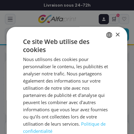
Livraison sous 24-72h
0
🛒
♡
♻ COMMANDE RÉCURRENTE
Prévoyez & économisez
×
Programmez votre prochain achat — notre équipe
Ce site Web utilise des
vous prépare un devis personnalisé
cookies
Toners
FRENCH
Nous utilisons des cookies pour
ENGLISH
RÉFÉRENCE DU PRODUIT
*
personnaliser le contenu, les publicités et
Toners laser
compatibles & originaux
analyser notre trafic. Nous partageons
Retrouvez plus de 2 999 cartouches d'encre pour toutes
également des informations sur votre
les imprimantes jet d'encre professionnelles. Cartouche
FRÉQUENCE
*
utilisation de notre site avec nos
originale OEM, compatible certifiée ou Rebuilt France —
même qualité d'impression, jusqu'à 70% d'économies.
partenaires de publicité et d'analyse qui
Livraison J+1.
peuvent les combiner avec d'autres
QUANTITÉ PAR LIVRAISON
*
Lire plus
informations que vous leur avez fournies
ou qu'ils ont collectées lors de votre
utilisation de leurs services.
Politique de
DATE DE PREMIÈRE LIVRAISON SOUHAITÉE
Afficher les filtres
confidentialité