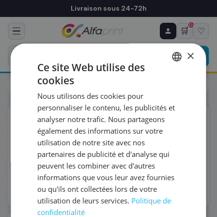
Livraison sous 24-72h
0
🛒
♡
♻ COMMANDE RÉCURRENTE
Prévoyez & économisez
×
Programmez votre prochain achat — notre équipe
Ce site Web utilise des
vous prépare un devis personnalisé
cookies
Cartouches
Canon
FRENCH
Canon 2178C001/053 - Tambour, 70 000 pages
Nous utilisons des cookies pour
ENGLISH
RÉFÉRENCE DU PRODUIT
*
personnaliser le contenu, les publicités et
ORIGINAL
analyser notre trafic. Nous partageons
également des informations sur votre
FRÉQUENCE
*
utilisation de notre site avec nos
partenaires de publicité et d'analyse qui
peuvent les combiner avec d'autres
QUANTITÉ PAR LIVRAISON
*
informations que vous leur avez fournies
ou qu'ils ont collectées lors de votre
utilisation de leurs services.
Politique de
DATE DE PREMIÈRE LIVRAISON SOUHAITÉE
confidentialité