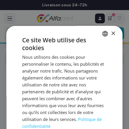
Livraison sous 24-72h
0
🛒
♡
♻ COMMANDE RÉCURRENTE
Prévoyez & économisez
×
Programmez votre prochain achat — notre équipe
Ce site Web utilise des
vous prépare un devis personnalisé
cookies
Cartouches
Canon
FRENCH
Canon 4220C001/CLI-65PC - Cartouche d'encre cyan
Nous utilisons des cookies pour
ENGLISH
RÉFÉRENCE DU PRODUIT
*
personnaliser le contenu, les publicités et
ORIGINAL
analyser notre trafic. Nous partageons
également des informations sur votre
FRÉQUENCE
*
utilisation de notre site avec nos
partenaires de publicité et d'analyse qui
peuvent les combiner avec d'autres
QUANTITÉ PAR LIVRAISON
*
informations que vous leur avez fournies
ou qu'ils ont collectées lors de votre
utilisation de leurs services.
Politique de
DATE DE PREMIÈRE LIVRAISON SOUHAITÉE
confidentialité