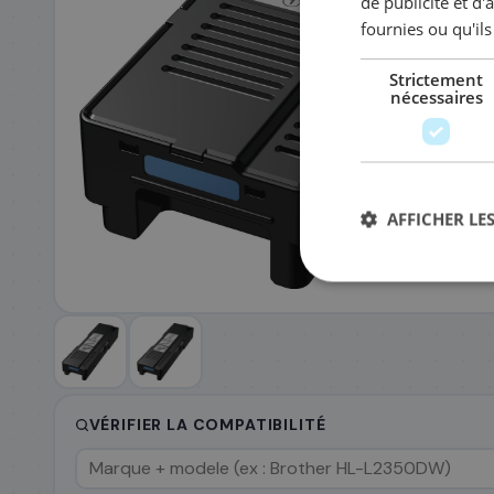
de publicité et d
fournies ou qu'ils
EMAIL PROFESSIONNEL
*
TÉLÉPHONE
*
Strictement
nécessaires
SOCIÉTÉ
AFFICHER LES
PRÉCISEZ VOS BESOINS (OPTIONNEL)
Envoyer ma demande de devis
VÉRIFIER LA COMPATIBILITÉ
Annulable à tout moment
Réponse sous 24h
Sans eng
Données sécurisées