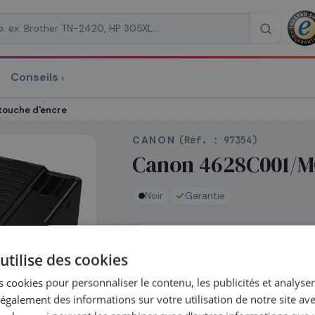
Conseils
▾
re un devis
ouche d'encre
CANON
(Réf. :
97354
)
Canon 4628C001/MC
Noir
Garantie
RAISON
*
En stock
utilise des cookies
Expédié le jour même —
commandez avant 14h
 cookies pour personnaliser le contenu, les publicités et analyser 
galement des informations sur votre utilisation de notre site av