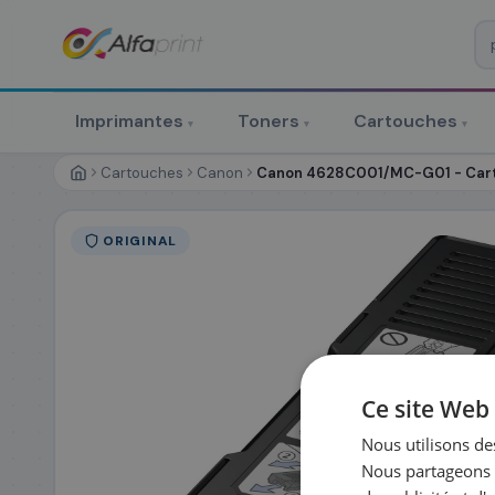
♻ COMMANDE RÉCURRENTE
Prévoyez & économisez
Imprimantes
Toners
Cartouches
▾
▾
▾
Programmez votre prochain achat — notre équipe vous prépa
personnalisé
Cartouches
Canon
Canon 4628C001/MC-G01 - Cart
RÉFÉRENCE DU PRODUIT
*
ORIGINAL
FRÉQUENCE
*
QUANTITÉ PAR LIV
DATE DE PREMIÈRE LIVRAISON SOUHAITÉE
Ce site Web 
Nous utilisons des
Nous partageons é
PRÉNOM
*
NOM
*