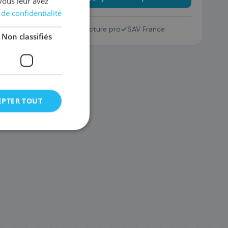
vous leur avez
 de confidentialité
Retour 14 jours
Facture pro
SAV France
Non classifiés
EPTER TOUT