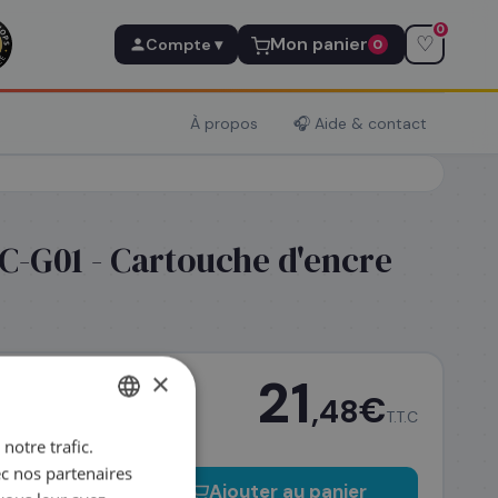
0
♡
Mon panier
Compte ▾
0
À propos
🎧 Aide & contact
-G01 - Cartouche d'encre
×
21
€
,48
T.T.C
notre trafic.
FRENCH
ec nos partenaires
ENGLISH
−
+
Ajouter au panier