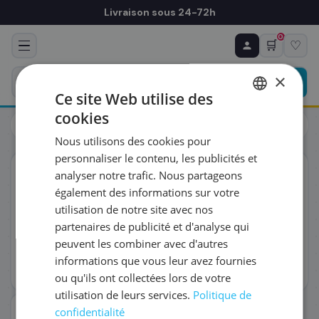
Livraison sous 24-72h
0
🛒
♡
♻ COMMANDE RÉCURRENTE
Prévoyez & économisez
×
Programmez votre prochain achat — notre équipe
Ce site Web utilise des
vous prépare un devis personnalisé
cookies
Cartouches
Canon
FRENCH
Canon 5438C004 - Tête d'impression
Nous utilisons des cookies pour
ENGLISH
RÉFÉRENCE DU PRODUIT
*
personnaliser le contenu, les publicités et
ORIGINAL
analyser notre trafic. Nous partageons
également des informations sur votre
FRÉQUENCE
*
utilisation de notre site avec nos
partenaires de publicité et d'analyse qui
peuvent les combiner avec d'autres
QUANTITÉ PAR LIVRAISON
*
informations que vous leur avez fournies
ou qu'ils ont collectées lors de votre
utilisation de leurs services.
Politique de
DATE DE PREMIÈRE LIVRAISON SOUHAITÉE
confidentialité