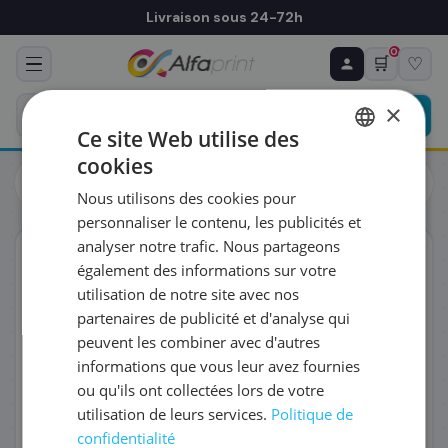
Livraison sous 24-72h
0
🛒
♡
♻ COMMANDE RÉCURRENTE
Prévoyez & économisez
×
Programmez votre prochain achat — notre équipe
Ce site Web utilise des
vous prépare un devis personnalisé
cookies
Cartouches
Cartouches
FRENCH
Canon 0624B007/CLI-8PC - Cartouche d'encre cyan, 5 715
Nous utilisons des cookies pour
pages
ENGLISH
RÉFÉRENCE DU PRODUIT
*
personnaliser le contenu, les publicités et
analyser notre trafic. Nous partageons
ORIGINAL
également des informations sur votre
FRÉQUENCE
*
utilisation de notre site avec nos
partenaires de publicité et d'analyse qui
peuvent les combiner avec d'autres
QUANTITÉ PAR LIVRAISON
*
informations que vous leur avez fournies
ou qu'ils ont collectées lors de votre
utilisation de leurs services.
Politique de
DATE DE PREMIÈRE LIVRAISON SOUHAITÉE
confidentialité