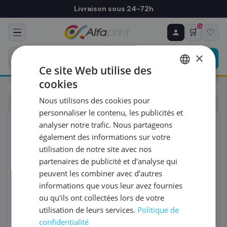
Livraison sous 24-72h
0
🛒
♡
♻ COMMANDE RÉCURRENTE
Prévoyez & économisez
×
Programmez votre prochain achat — notre équipe
Ce site Web utilise des
vous prépare un devis personnalisé
cookies
Cartouches
HP
FRENCH
HP 51604A - Tête d'impression, 500 pages
Nous utilisons des cookies pour
ENGLISH
RÉFÉRENCE DU PRODUIT
*
personnaliser le contenu, les publicités et
ORIGINAL
analyser notre trafic. Nous partageons
également des informations sur votre
FRÉQUENCE
*
utilisation de notre site avec nos
partenaires de publicité et d'analyse qui
peuvent les combiner avec d'autres
QUANTITÉ PAR LIVRAISON
*
informations que vous leur avez fournies
ou qu'ils ont collectées lors de votre
utilisation de leurs services.
Politique de
DATE DE PREMIÈRE LIVRAISON SOUHAITÉE
confidentialité