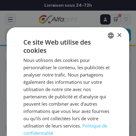
Livraison sous 24-72h
0
🛒
♡
♻ COMMANDE RÉCURRENTE
Prévoyez & économisez
×
Programmez votre prochain achat — notre équipe
Ce site Web utilise des
vous prépare un devis personnalisé
cookies
Cartouches
HP 970 / 971XL
FRENCH
HP CN627AE/971XL - Cartouche d'encre magenta haute
Nous utilisons des cookies pour
capacité, 6 600 pages
ENGLISH
RÉFÉRENCE DU PRODUIT
*
personnaliser le contenu, les publicités et
analyser notre trafic. Nous partageons
ORIGINAL
également des informations sur votre
FRÉQUENCE
*
utilisation de notre site avec nos
partenaires de publicité et d'analyse qui
peuvent les combiner avec d'autres
QUANTITÉ PAR LIVRAISON
*
informations que vous leur avez fournies
ou qu'ils ont collectées lors de votre
utilisation de leurs services.
Politique de
DATE DE PREMIÈRE LIVRAISON SOUHAITÉE
confidentialité