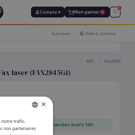
0
♡
Mon panier
Compte ▾
0
À propos
🎧 Aide & contact
Réf. :
Fax2845
Fax laser (FAX2845G1)
.T.C
×
notre trafic.
FRENCH
même en Express — commandez avant 14h
ec nos partenaires
ENGLISH