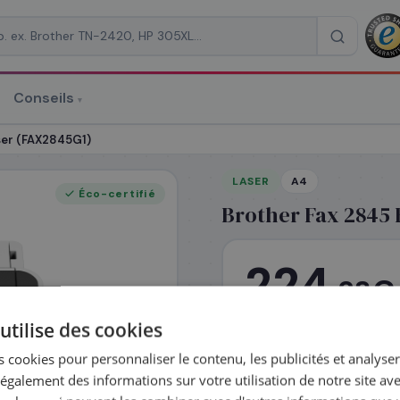
Conseils
▾
re un devis
aser (FAX2845G1)
LASER
A4
Éco-certifié
Brother Fax 2845 
RAISON
*
224
€
,28
T
utilise des cookies
En stock
 cookies pour personnaliser le contenu, les publicités et analyser 
Expédié le jour 
galement des informations sur votre utilisation de notre site av