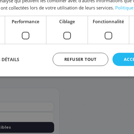
'analyse qui peuvent les combiner avec d'autres informations que 
 ont collectées lors de votre utilisation de leurs services.
Politique
Comma
Performance
Ciblage
Fonctionnalité
Paiement sécurisé SSL
Facture pro incluse
 DÉTAILS
REFUSER TOUT
ACC
agement
ibles