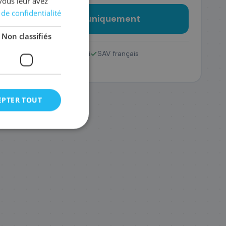
vous leur avez
 de confidentialité
nder l'imprimante uniquement
Non classifiés
Emballage sécurisé garanti
SAV français
EPTER TOUT