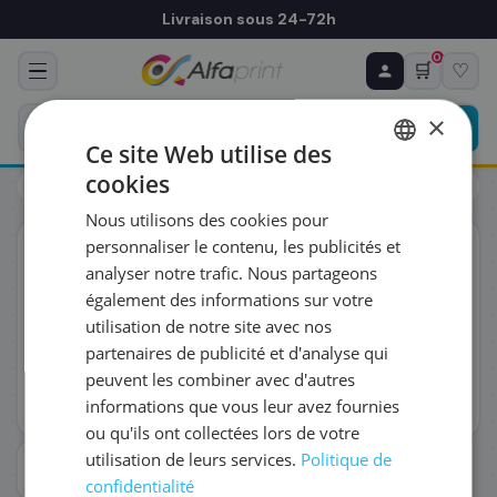
Livraison sous 24-72h
0
🛒
♡
♻ COMMANDE RÉCURRENTE
Prévoyez & économisez
×
Programmez votre prochain achat — notre équipe
Ce site Web utilise des
vous prépare un devis personnalisé
cookies
Toners
Brother
Brother MK232B - Étiquettes
FRENCH
Nous utilisons des cookies pour
ENGLISH
RÉFÉRENCE DU PRODUIT
*
personnaliser le contenu, les publicités et
ORIGINAL
analyser notre trafic. Nous partageons
également des informations sur votre
FRÉQUENCE
*
utilisation de notre site avec nos
partenaires de publicité et d'analyse qui
peuvent les combiner avec d'autres
QUANTITÉ PAR LIVRAISON
*
informations que vous leur avez fournies
ou qu'ils ont collectées lors de votre
utilisation de leurs services.
Politique de
DATE DE PREMIÈRE LIVRAISON SOUHAITÉE
confidentialité