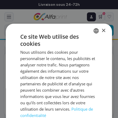
Livraison sous 24-72h
0
🛒
♡
♻ COMMANDE RÉCURRENTE
Prévoyez & économisez
×
Programmez votre prochain achat — notre équipe
Ce site Web utilise des
vous prépare un devis personnalisé
cookies
Toners
Brother
Brother LR2232001 - Unité de fusion
FRENCH
Nous utilisons des cookies pour
ENGLISH
RÉFÉRENCE DU PRODUIT
*
personnaliser le contenu, les publicités et
ORIGINAL
analyser notre trafic. Nous partageons
également des informations sur votre
FRÉQUENCE
*
utilisation de notre site avec nos
partenaires de publicité et d'analyse qui
peuvent les combiner avec d'autres
QUANTITÉ PAR LIVRAISON
*
informations que vous leur avez fournies
ou qu'ils ont collectées lors de votre
utilisation de leurs services.
Politique de
DATE DE PREMIÈRE LIVRAISON SOUHAITÉE
confidentialité