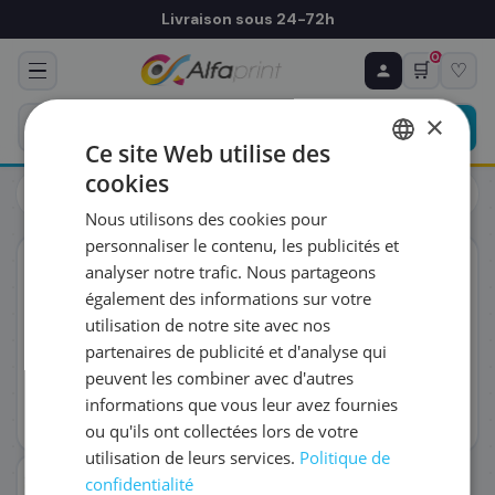
Livraison sous 24-72h
0
🛒
♡
♻ COMMANDE RÉCURRENTE
Prévoyez & économisez
×
Programmez votre prochain achat — notre équipe
Ce site Web utilise des
vous prépare un devis personnalisé
cookies
Toners
Canon
FRENCH
Canon 0261B002/C-EXV17 - Toner cyan, 30 000 pages
Nous utilisons des cookies pour
ENGLISH
RÉFÉRENCE DU PRODUIT
*
personnaliser le contenu, les publicités et
ORIGINAL
analyser notre trafic. Nous partageons
également des informations sur votre
FRÉQUENCE
*
utilisation de notre site avec nos
partenaires de publicité et d'analyse qui
peuvent les combiner avec d'autres
QUANTITÉ PAR LIVRAISON
*
informations que vous leur avez fournies
ou qu'ils ont collectées lors de votre
utilisation de leurs services.
Politique de
DATE DE PREMIÈRE LIVRAISON SOUHAITÉE
confidentialité