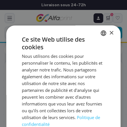
Livraison sous 24-72h
0
🛒
♡
♻ COMMANDE RÉCURRENTE
Prévoyez & économisez
×
Programmez votre prochain achat — notre équipe
Ce site Web utilise des
vous prépare un devis personnalisé
cookies
Toners
Canon
FRENCH
Canon 0384B006/C-EXV14 - Toner noir, 8 300 pages
Nous utilisons des cookies pour
ENGLISH
RÉFÉRENCE DU PRODUIT
*
personnaliser le contenu, les publicités et
ORIGINAL
analyser notre trafic. Nous partageons
également des informations sur votre
FRÉQUENCE
*
utilisation de notre site avec nos
partenaires de publicité et d'analyse qui
peuvent les combiner avec d'autres
QUANTITÉ PAR LIVRAISON
*
informations que vous leur avez fournies
ou qu'ils ont collectées lors de votre
utilisation de leurs services.
Politique de
DATE DE PREMIÈRE LIVRAISON SOUHAITÉE
confidentialité