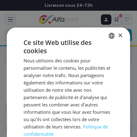
Livraison sous 24-72h
0
🛒
♡
♻ COMMANDE RÉCURRENTE
Prévoyez & économisez
×
Programmez votre prochain achat — notre équipe
Ce site Web utilise des
vous prépare un devis personnalisé
cookies
Toners
HP 410X
FRENCH
Nous utilisons des cookies pour
ENGLISH
RÉFÉRENCE DU PRODUIT
*
personnaliser le contenu, les publicités et
Toners
HP 410X
analyser notre trafic. Nous partageons
Retrouvez 11 références cartouche pour la série HP 410X —
également des informations sur votre
toutes versions confondues (OEM, compatibles, Rebuilt).
FRÉQUENCE
*
utilisation de notre site avec nos
Garantie puce 2026 et livraison J+1 disponibles.
partenaires de publicité et d'analyse qui
Lire plus
peuvent les combiner avec d'autres
QUANTITÉ PAR LIVRAISON
*
informations que vous leur avez fournies
Afficher les filtres
ou qu'ils ont collectées lors de votre
utilisation de leurs services.
Politique de
DATE DE PREMIÈRE LIVRAISON SOUHAITÉE
confidentialité
NAVIGUER PAR SÉRIE