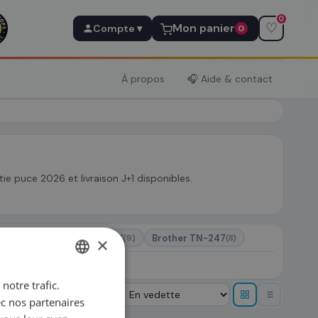
0
♡
Mon panier
Compte ▾
0
À propos
🎧 Aide & contact
e puce 2026 et livraison J+1 disponibles.
-421/ TN-423
HP 415X
Brother TN-247
(9)
(9)
(8)
×
x
notre trafic.
FRENCH
Trier par
ec nos partenaires
ENGLISH