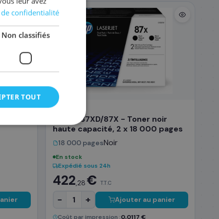
vous leur avez
 de confidentialité
⬡ ORIGINALE
Non classifiés
EPTER TOUT
HP
ir haute
HP CF287XD/87X - Toner noir
haute capacité, 2 x 18 000 pages
Noir
18 000 pages
En stock
Expédié sous 24h
422
€
,28
T.T.C
−
+
anier
Ajouter au panier
Coût par impression :
0,0117 €