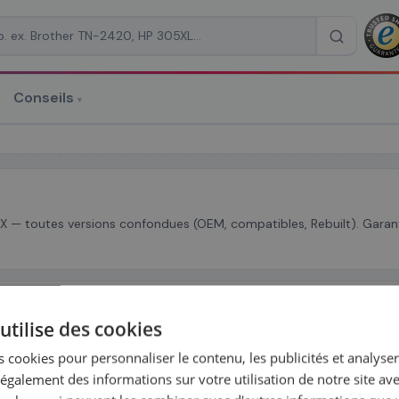
Conseils
▾
re un devis
X — toutes versions confondues (OEM, compatibles, Rebuilt). Garanti
RAISON
*
Tous les toners
Utax
HP 410X
Brother TN
(3)
(13)
(11)
 SÉRIE
utilise des cookies
Lexmark
HP
Canon
Brother
Kyocera
Xero
R MARQUE
 cookies pour personnaliser le contenu, les publicités et analyser 
galement des informations sur votre utilisation de notre site av