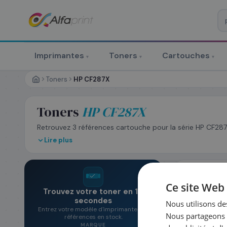
♻ COMMANDE RÉCURRENTE
Prévoyez & économisez
Imprimantes
Toners
Cartouches
▾
▾
▾
Programmez votre prochain achat — notre équipe vous prépa
personnalisé
Toners
HP CF287X
Toners
HP CF287X
RÉFÉRENCE DU PRODUIT
*
Retrouvez 3 références cartouche pour la série HP CF287
Lire plus
FRÉQUENCE
*
QUANTITÉ PAR LIV
NAVIGUER PAR
DATE DE PREMIÈRE LIVRAISON SOUHAITÉE
Ce site Web 
NAVIGUER PA
Trouvez votre toner en 10
secondes
Nous utilisons des
3
toners
Entrez votre modèle d'imprimante — 3
Nous partageons é
références en stock.
PRÉNOM
*
NOM
*
MARQUE