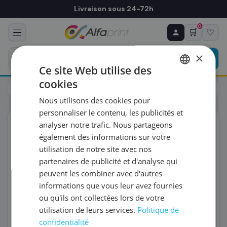
Livraison sous 24-72h
0
🛒
♡
♻ COMMANDE RÉCURRENTE
Prévoyez & économisez
×
Programmez votre prochain achat — notre équipe
Ce site Web utilise des
vous prépare un devis personnalisé
cookies
Toners
Canon
FRENCH
Canon 4367B002/729Y - Toner jaune, 1 000 pages
Nous utilisons des cookies pour
ENGLISH
RÉFÉRENCE DU PRODUIT
*
personnaliser le contenu, les publicités et
ORIGINAL
analyser notre trafic. Nous partageons
également des informations sur votre
FRÉQUENCE
*
utilisation de notre site avec nos
partenaires de publicité et d'analyse qui
peuvent les combiner avec d'autres
QUANTITÉ PAR LIVRAISON
*
informations que vous leur avez fournies
ou qu'ils ont collectées lors de votre
utilisation de leurs services.
Politique de
DATE DE PREMIÈRE LIVRAISON SOUHAITÉE
confidentialité