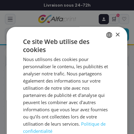
Livraison sous 24-72h
0
🛒
♡
♻ COMMANDE RÉCURRENTE
Prévoyez & économisez
×
Programmez votre prochain achat — notre équipe
Ce site Web utilise des
vous prépare un devis personnalisé
cookies
Toners
Canon
FRENCH
Canon 6946B002/C-EXV45 - Toner magenta, 52 000 pages
Nous utilisons des cookies pour
ENGLISH
RÉFÉRENCE DU PRODUIT
*
personnaliser le contenu, les publicités et
ORIGINAL
analyser notre trafic. Nous partageons
également des informations sur votre
FRÉQUENCE
*
utilisation de notre site avec nos
partenaires de publicité et d'analyse qui
peuvent les combiner avec d'autres
QUANTITÉ PAR LIVRAISON
*
informations que vous leur avez fournies
ou qu'ils ont collectées lors de votre
utilisation de leurs services.
Politique de
DATE DE PREMIÈRE LIVRAISON SOUHAITÉE
confidentialité