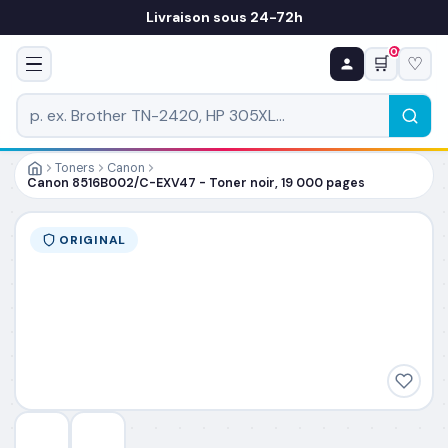
Livraison sous 24-72h
0
🛒
♡
♻ COMMANDE RÉCURRENTE
Prévoyez & économisez
Programmez votre prochain achat — notre équipe
vous prépare un devis personnalisé
Toners
Canon
Canon 8516B002/C-EXV47 - Toner noir, 19 000 pages
RÉFÉRENCE DU PRODUIT
*
ORIGINAL
FRÉQUENCE
*
QUANTITÉ PAR LIVRAISON
*
DATE DE PREMIÈRE LIVRAISON SOUHAITÉE