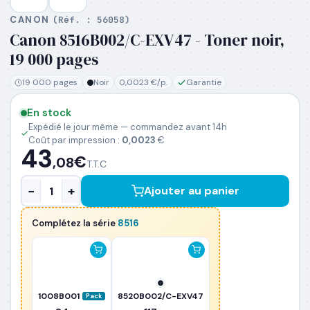
CANON
(Réf. :
56058
)
Canon 8516B002/C-EXV47 - Toner noir,
PRÉNOM
*
19 000 pages
19 000 pages
Noir
0,0023 €/p.
Garantie
NOM
*
En stock
Expédié le jour même — commandez avant 14h
Coût par impression :
0,0023
€
EMAIL PROFESSIONNEL
*
43
€
,08
T.T.C
−
+
Ajouter au panier
TÉLÉPHONE
*
Complétez la série
8516
SOCIÉTÉ
PRÉCISEZ VOS BESOINS (OPTIONNEL)
1008B001
8520B002/C-EXV47
Pack