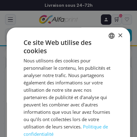
Livraison sous 24-72h
0
🛒
♡
♻ COMMANDE RÉCURRENTE
Prévoyez & économisez
×
Programmez votre prochain achat — notre équipe
Ce site Web utilise des
vous prépare un devis personnalisé
cookies
Toners
Canon
FRENCH
Canon 9437B002/C-EXV50 - Toner, 35 500 pages
Nous utilisons des cookies pour
ENGLISH
RÉFÉRENCE DU PRODUIT
*
personnaliser le contenu, les publicités et
ORIGINAL
analyser notre trafic. Nous partageons
également des informations sur votre
FRÉQUENCE
*
utilisation de notre site avec nos
partenaires de publicité et d'analyse qui
peuvent les combiner avec d'autres
QUANTITÉ PAR LIVRAISON
*
informations que vous leur avez fournies
ou qu'ils ont collectées lors de votre
utilisation de leurs services.
Politique de
DATE DE PREMIÈRE LIVRAISON SOUHAITÉE
confidentialité