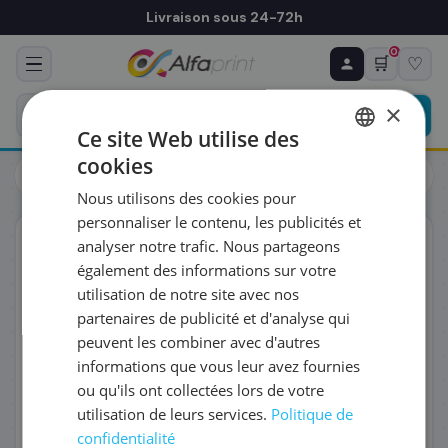
Livraison sous 24-72h
0
🛒
♡
♻ COMMANDE RÉCURRENTE
Prévoyez & économisez
×
Programmez votre prochain achat — notre équipe
Ce site Web utilise des
vous prépare un devis personnalisé
cookies
Toners
Canon
FRENCH
Canon 2199C002/052 - Toner noir, 3 100 pages
Nous utilisons des cookies pour
ENGLISH
RÉFÉRENCE DU PRODUIT
*
personnaliser le contenu, les publicités et
ORIGINAL
analyser notre trafic. Nous partageons
également des informations sur votre
FRÉQUENCE
*
utilisation de notre site avec nos
partenaires de publicité et d'analyse qui
peuvent les combiner avec d'autres
QUANTITÉ PAR LIVRAISON
*
informations que vous leur avez fournies
ou qu'ils ont collectées lors de votre
utilisation de leurs services.
Politique de
DATE DE PREMIÈRE LIVRAISON SOUHAITÉE
confidentialité