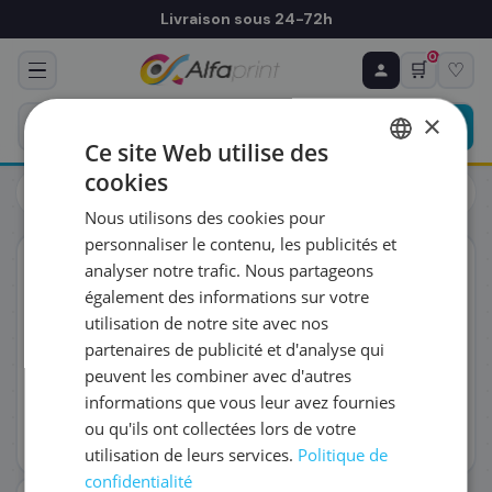
Livraison sous 24-72h
0
🛒
♡
♻ COMMANDE RÉCURRENTE
Prévoyez & économisez
×
Programmez votre prochain achat — notre équipe
Ce site Web utilise des
vous prépare un devis personnalisé
cookies
Toners
Canon
FRENCH
Canon 3625C001/059H - Toner magenta, 13 500 pages
Nous utilisons des cookies pour
ENGLISH
RÉFÉRENCE DU PRODUIT
*
personnaliser le contenu, les publicités et
ORIGINAL
analyser notre trafic. Nous partageons
également des informations sur votre
FRÉQUENCE
*
utilisation de notre site avec nos
partenaires de publicité et d'analyse qui
peuvent les combiner avec d'autres
QUANTITÉ PAR LIVRAISON
*
informations que vous leur avez fournies
ou qu'ils ont collectées lors de votre
utilisation de leurs services.
Politique de
DATE DE PREMIÈRE LIVRAISON SOUHAITÉE
confidentialité