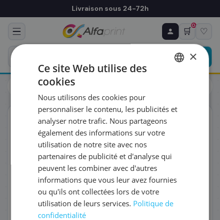
Livraison sous 24-72h
0
🛒
♡
♻ COMMANDE RÉCURRENTE
Prévoyez & économisez
×
Programmez votre prochain achat — notre équipe
Ce site Web utilise des
vous prépare un devis personnalisé
cookies
Toners
Canon
FRENCH
Canon 3526C002/T06 - Toner noir, 20 500 pages
Nous utilisons des cookies pour
ENGLISH
RÉFÉRENCE DU PRODUIT
*
personnaliser le contenu, les publicités et
ORIGINAL
analyser notre trafic. Nous partageons
également des informations sur votre
FRÉQUENCE
*
utilisation de notre site avec nos
partenaires de publicité et d'analyse qui
peuvent les combiner avec d'autres
QUANTITÉ PAR LIVRAISON
*
informations que vous leur avez fournies
ou qu'ils ont collectées lors de votre
utilisation de leurs services.
Politique de
DATE DE PREMIÈRE LIVRAISON SOUHAITÉE
confidentialité