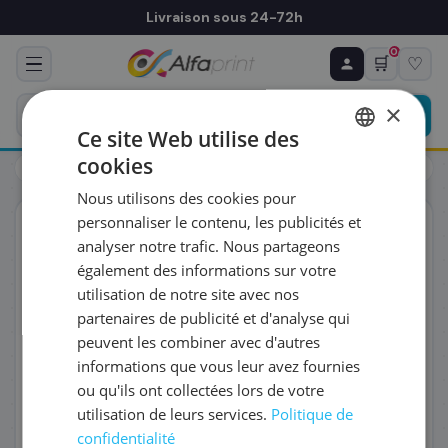
Livraison sous 24-72h
0
🛒
♡
♻ COMMANDE RÉCURRENTE
Prévoyez & économisez
×
Programmez votre prochain achat — notre équipe
Ce site Web utilise des
vous prépare un devis personnalisé
cookies
Toners
HP
HP Q5949X/49X - Toner noir, 6 000 pages
FRENCH
Nous utilisons des cookies pour
ENGLISH
RÉFÉRENCE DU PRODUIT
*
personnaliser le contenu, les publicités et
ORIGINAL
analyser notre trafic. Nous partageons
également des informations sur votre
FRÉQUENCE
*
utilisation de notre site avec nos
partenaires de publicité et d'analyse qui
peuvent les combiner avec d'autres
QUANTITÉ PAR LIVRAISON
*
informations que vous leur avez fournies
ou qu'ils ont collectées lors de votre
utilisation de leurs services.
Politique de
DATE DE PREMIÈRE LIVRAISON SOUHAITÉE
confidentialité