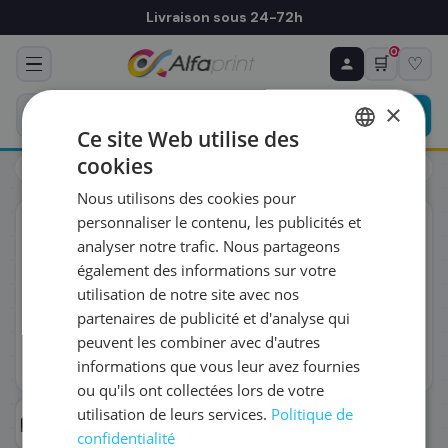
Livraison sous 24-72h
0
🛒
♡
♻ COMMANDE RÉCURRENTE
Prévoyez & économisez
×
Programmez votre prochain achat — notre équipe
Ce site Web utilise des
vous prépare un devis personnalisé
cookies
Toners
HP
HP CB542A/125A - Toner jaune, 1 400 pages
FRENCH
Nous utilisons des cookies pour
ENGLISH
RÉFÉRENCE DU PRODUIT
*
personnaliser le contenu, les publicités et
ORIGINAL
analyser notre trafic. Nous partageons
également des informations sur votre
FRÉQUENCE
*
utilisation de notre site avec nos
partenaires de publicité et d'analyse qui
peuvent les combiner avec d'autres
QUANTITÉ PAR LIVRAISON
*
informations que vous leur avez fournies
ou qu'ils ont collectées lors de votre
utilisation de leurs services.
Politique de
DATE DE PREMIÈRE LIVRAISON SOUHAITÉE
confidentialité