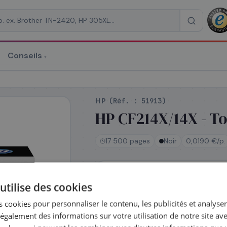
Conseils
▾
re un devis
HP
(Réf. :
51913
)
HP CF214X/14X - To
17 500 pages
Noir
0,0190 €/p.
RAISON
*
En stock
utilise des cookies
Expédié le jour même —
commandez avant 14h
 cookies pour personnaliser le contenu, les publicités et analyser 
Coût par impression :
0,0190
€
galement des informations sur votre utilisation de notre site av