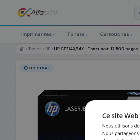
♻ COMMANDE RÉCURRENTE
Prévoyez & économisez
Imprimantes
Toners
Cartouches
▾
▾
▾
Programmez votre prochain achat — notre équipe vous prépa
personnalisé
Toners
HP
HP CF214X/14X - Toner noir, 17 500 pages
RÉFÉRENCE DU PRODUIT
*
ORIGINAL
FRÉQUENCE
*
QUANTITÉ PAR LIV
DATE DE PREMIÈRE LIVRAISON SOUHAITÉE
Ce site Web 
Nous utilisons des
Nous partageons é
PRÉNOM
*
NOM
*