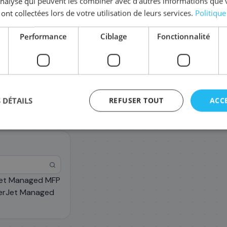
'analyse qui peuvent les combiner avec d'autres informations que 
 ont collectées lors de votre utilisation de leurs services.
Politique
Performance
Ciblage
Fonctionnalité
 DÉTAILS
REFUSER TOUT
ACC
rJet Managed MFP
erJet Managed
agement