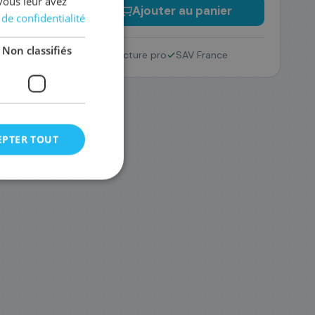
vous leur avez
−
+
Ajouter au panier
 de confidentialité
Non classifiés
Retour 14 jours
Facture pro
SAV France
EPTER TOUT