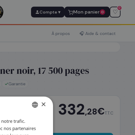
0
♡
Mon panier
Compte ▾
0
À propos
🎧 Aide & contact
ner noir, 17 500 pages
Garantie
×
332
€
,28
T.T.C
notre trafic.
FRENCH
ec nos partenaires
ENGLISH