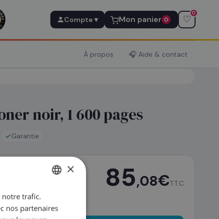
0
♡
Mon panier
Compte ▾
0
À propos
🎧 Aide & contact
ner noir, 1 600 pages
Garantie
×
85
€
,08
T.T.C
notre trafic.
FRENCH
ec nos partenaires
ENGLISH