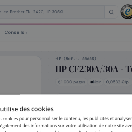
Conseils
▾
re un devis
HP
(Réf. :
65668
)
HP CF230A/30A - To
1 600 pages
Noir
0,0532 €/p.
RAISON
*
En stock
utilise des cookies
Expédié le jour même —
commandez avant 14h
 cookies pour personnaliser le contenu, les publicités et analyser 
Coût par impression :
0,0532
€
galement des informations sur votre utilisation de notre site av