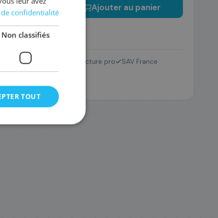
vous leur avez
−
+
Ajouter au panier
 de confidentialité
Non classifiés
Retour 14 jours
Facture pro
SAV France
EPTER TOUT