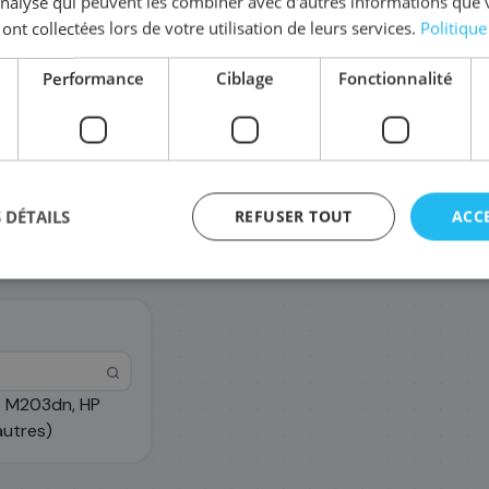
'analyse qui peuvent les combiner avec d'autres informations que 
Complétez la série
30A
 ont collectées lors de votre utilisation de leurs services.
Politique
Performance
Ciblage
Fonctionnalité
CF232A/32A
95
,88 €
 DÉTAILS
REFUSER TOUT
ACC
o M203dn, HP
autres)
agement