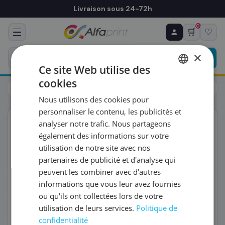
Livraison sous 24-72h
0
🛒
♡
♻ COMMANDE RÉCURRENTE
Prévoyez & économisez
×
Programmez votre prochain achat — notre équipe
Ce site Web utilise des
vous prépare un devis personnalisé
cookies
Toners
Toners
FRENCH
Brother DR-3200 - Tambour, 25 000 pages
Nous utilisons des cookies pour
ENGLISH
RÉFÉRENCE DU PRODUIT
*
personnaliser le contenu, les publicités et
ORIGINAL
analyser notre trafic. Nous partageons
également des informations sur votre
FRÉQUENCE
*
utilisation de notre site avec nos
partenaires de publicité et d'analyse qui
peuvent les combiner avec d'autres
QUANTITÉ PAR LIVRAISON
*
informations que vous leur avez fournies
ou qu'ils ont collectées lors de votre
utilisation de leurs services.
Politique de
DATE DE PREMIÈRE LIVRAISON SOUHAITÉE
confidentialité