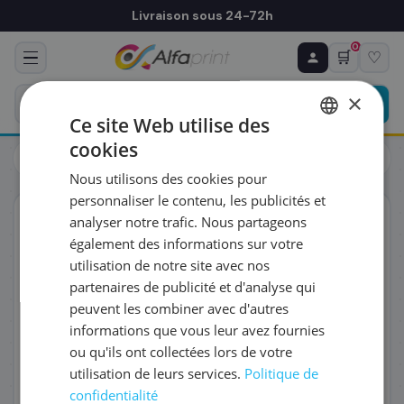
Livraison sous 24-72h
0
🛒
♡
♻ COMMANDE RÉCURRENTE
Prévoyez & économisez
×
Programmez votre prochain achat — notre équipe
Ce site Web utilise des
vous prépare un devis personnalisé
cookies
Toners
Toners
FRENCH
HP CF287X/87X - Toner noir haute capacité, 18 000 pages
Nous utilisons des cookies pour
ENGLISH
RÉFÉRENCE DU PRODUIT
*
personnaliser le contenu, les publicités et
ORIGINAL
analyser notre trafic. Nous partageons
également des informations sur votre
FRÉQUENCE
*
utilisation de notre site avec nos
partenaires de publicité et d'analyse qui
peuvent les combiner avec d'autres
QUANTITÉ PAR LIVRAISON
*
informations que vous leur avez fournies
ou qu'ils ont collectées lors de votre
utilisation de leurs services.
Politique de
DATE DE PREMIÈRE LIVRAISON SOUHAITÉE
confidentialité