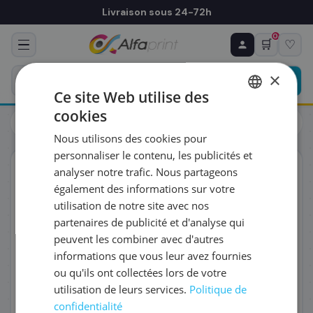
Livraison sous 24-72h
0
🛒
♡
♻ COMMANDE RÉCURRENTE
Prévoyez & économisez
×
Programmez votre prochain achat — notre équipe
Ce site Web utilise des
vous prépare un devis personnalisé
cookies
Toners
Toners
FRENCH
Canon 4369B002/729C - Toner cyan, 1 000 pages
Nous utilisons des cookies pour
ENGLISH
RÉFÉRENCE DU PRODUIT
*
personnaliser le contenu, les publicités et
ORIGINAL
analyser notre trafic. Nous partageons
également des informations sur votre
FRÉQUENCE
*
utilisation de notre site avec nos
partenaires de publicité et d'analyse qui
peuvent les combiner avec d'autres
QUANTITÉ PAR LIVRAISON
*
informations que vous leur avez fournies
ou qu'ils ont collectées lors de votre
utilisation de leurs services.
Politique de
DATE DE PREMIÈRE LIVRAISON SOUHAITÉE
confidentialité