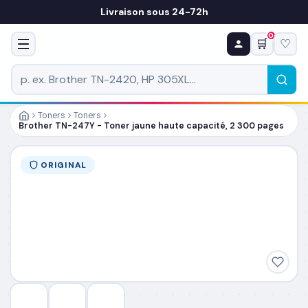
Livraison sous 24-72h
0
🛒
♡
♻ COMMANDE RÉCURRENTE
Prévoyez & économisez
Programmez votre prochain achat — notre équipe
vous prépare un devis personnalisé
Toners
Toners
Brother TN-247Y - Toner jaune haute capacité, 2 300 pages
RÉFÉRENCE DU PRODUIT
*
ORIGINAL
FRÉQUENCE
*
QUANTITÉ PAR LIVRAISON
*
DATE DE PREMIÈRE LIVRAISON SOUHAITÉE