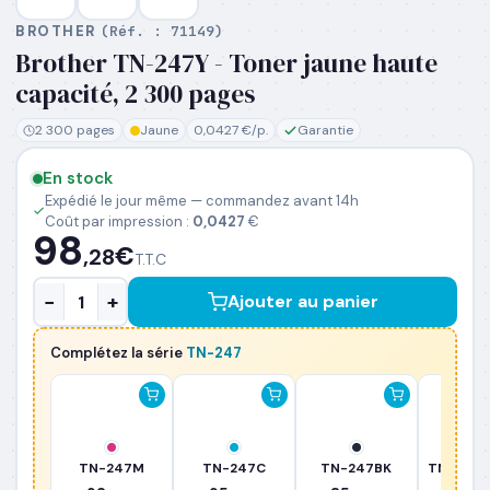
BROTHER
(Réf. :
71149
)
Brother TN-247Y - Toner jaune haute
PRÉNOM
*
capacité, 2 300 pages
2 300 pages
Jaune
0,0427 €/p.
Garantie
NOM
*
En stock
Expédié le jour même — commandez avant 14h
Coût par impression :
0,0427
€
EMAIL PROFESSIONNEL
*
98
€
,28
T.T.C
−
+
Ajouter au panier
TÉLÉPHONE
*
Complétez la série
TN-247
SOCIÉTÉ
PRÉCISEZ VOS BESOINS (OPTIONNEL)
TN-247M
TN-247C
TN-247BK
TN-247B