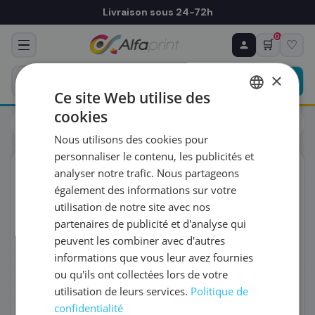
Livraison sous 24-72h
0
🛒
♡
♻ COMMANDE RÉCURRENTE
Prévoyez & économisez
×
Programmez votre prochain achat — notre équipe
Ce site Web utilise des
vous prépare un devis personnalisé
cookies
Cartouches
Brother
FRENCH
Brother LC426BK - Cartouche d'encre noire, 3 000 pages
Nous utilisons des cookies pour
ENGLISH
RÉFÉRENCE DU PRODUIT
*
personnaliser le contenu, les publicités et
ORIGINAL
analyser notre trafic. Nous partageons
également des informations sur votre
FRÉQUENCE
*
utilisation de notre site avec nos
partenaires de publicité et d'analyse qui
peuvent les combiner avec d'autres
QUANTITÉ PAR LIVRAISON
*
informations que vous leur avez fournies
ou qu'ils ont collectées lors de votre
utilisation de leurs services.
Politique de
DATE DE PREMIÈRE LIVRAISON SOUHAITÉE
confidentialité