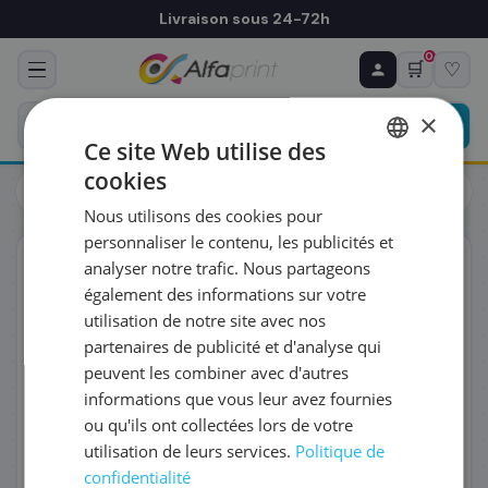
Livraison sous 24-72h
0
🛒
♡
♻ COMMANDE RÉCURRENTE
Prévoyez & économisez
×
Programmez votre prochain achat — notre équipe
Ce site Web utilise des
vous prépare un devis personnalisé
cookies
Cartouches
Brother
FRENCH
Brother LC-421XLBK - Cartouche d'encre noire, 500 pages
Nous utilisons des cookies pour
ENGLISH
RÉFÉRENCE DU PRODUIT
*
personnaliser le contenu, les publicités et
ORIGINAL
analyser notre trafic. Nous partageons
également des informations sur votre
FRÉQUENCE
*
utilisation de notre site avec nos
partenaires de publicité et d'analyse qui
peuvent les combiner avec d'autres
QUANTITÉ PAR LIVRAISON
*
informations que vous leur avez fournies
ou qu'ils ont collectées lors de votre
utilisation de leurs services.
Politique de
DATE DE PREMIÈRE LIVRAISON SOUHAITÉE
confidentialité