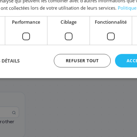
'analyse qui peuvent les combiner avec d'autres informations que 
 ont collectées lors de votre utilisation de leurs services.
Politique
Complétez la série
LC-980
Performance
Ciblage
Fonctionnalité
LC-980M
LC980Y
LC9
14
14
22
,28 €
,28 €
 DÉTAILS
REFUSER TOUT
ACC
rother
agement