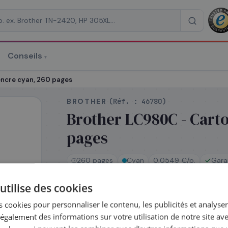
Conseils
▾
re un devis
encre cyan, 260 pages
BROTHER
(Réf. :
46780
)
Brother LC980C - Cart
pages
RAISON
*
260 pages
Cyan
0,0549 €/p.
Gara
utilise des cookies
En stock
 cookies pour personnaliser le contenu, les publicités et analyser 
Expédié le jour même — commandez avant
galement des informations sur votre utilisation de notre site av
Coût par impression :
0,0549
€