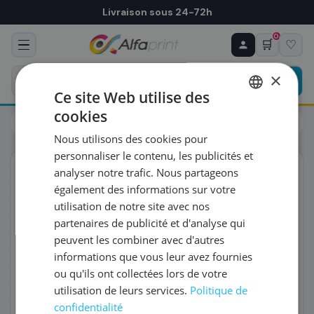
Livraison sous 24-72h
0
🛒
♡
♻ COMMANDE RÉCURRENTE
Prévoyez & économisez
×
Programmez votre prochain achat — notre équipe
Ce site Web utilise des
vous prépare un devis personnalisé
cookies
Cartouches
Brother
FRENCH
Brother SB-7100 - Cartouche d'encre noire, 30 000 pages
Nous utilisons des cookies pour
ENGLISH
RÉFÉRENCE DU PRODUIT
*
personnaliser le contenu, les publicités et
ORIGINAL
analyser notre trafic. Nous partageons
également des informations sur votre
FRÉQUENCE
*
utilisation de notre site avec nos
partenaires de publicité et d'analyse qui
peuvent les combiner avec d'autres
QUANTITÉ PAR LIVRAISON
*
informations que vous leur avez fournies
ou qu'ils ont collectées lors de votre
utilisation de leurs services.
Politique de
DATE DE PREMIÈRE LIVRAISON SOUHAITÉE
confidentialité