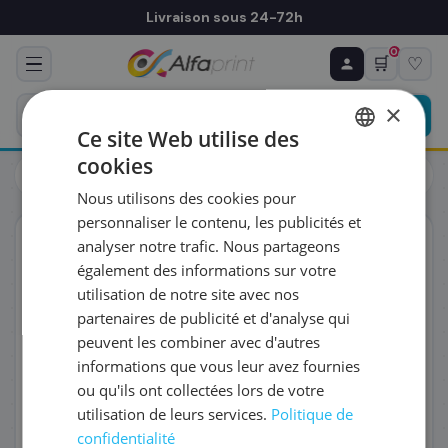
Livraison sous 24-72h
0
🛒
♡
♻ COMMANDE RÉCURRENTE
Prévoyez & économisez
×
Programmez votre prochain achat — notre équipe
Ce site Web utilise des
vous prépare un devis personnalisé
cookies
Cartouches
Brother
FRENCH
Brother LC129XLBK - Cartouche d'encre noire, 2 400 pages
Nous utilisons des cookies pour
ENGLISH
RÉFÉRENCE DU PRODUIT
*
personnaliser le contenu, les publicités et
ORIGINAL
analyser notre trafic. Nous partageons
également des informations sur votre
FRÉQUENCE
*
utilisation de notre site avec nos
partenaires de publicité et d'analyse qui
peuvent les combiner avec d'autres
QUANTITÉ PAR LIVRAISON
*
informations que vous leur avez fournies
ou qu'ils ont collectées lors de votre
utilisation de leurs services.
Politique de
DATE DE PREMIÈRE LIVRAISON SOUHAITÉE
confidentialité