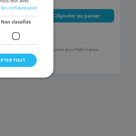
vous leur avez
 de confidentialité
−
+
Ajouter au panier
Non classifiés
LC12EBK
Retour 14 jours
Facture pro
SAV France
46
,68 €
EPTER TOUT