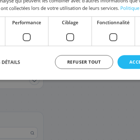
'analyse qui peuvent les combiner avec d'autres informations que 
Coût par impression :
0,0259
€
 ont collectées lors de votre utilisation de leurs services.
Politique
Complétez la série
LC-12
Performance
Ciblage
Fonctionnalité
LC-12EY
LC-12EC
29
29
,88 €
,88 €
 DÉTAILS
REFUSER TOUT
ACC
agement