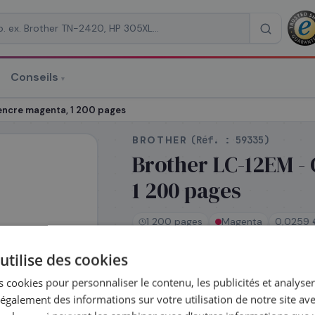
Conseils
▾
re un devis
encre magenta, 1 200 pages
BROTHER
(Réf. :
59335
)
Brother LC-12EM -
1 200 pages
RAISON
*
1 200 pages
Magenta
0,0259 
utilise des cookies
En stock
 cookies pour personnaliser le contenu, les publicités et analyser 
Expédié le jour même —
galement des informations sur votre utilisation de notre site av
commandez avant 14h