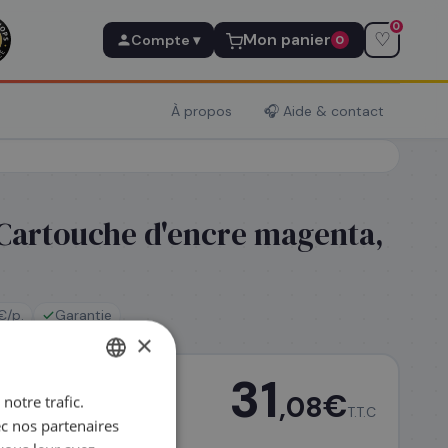
0
♡
Mon panier
Compte ▾
0
À propos
🎧 Aide & contact
 Cartouche d'encre magenta,
€/p.
Garantie
×
31
€
,08
notre trafic.
FRENCH
T.T.C
ec nos partenaires
ENGLISH